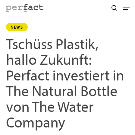
Skip
Men
to
search
main
NEWS
content
Tschüss Plastik,
hallo Zukunft:
Perfact investiert in
The Natural Bottle
von The Water
Company