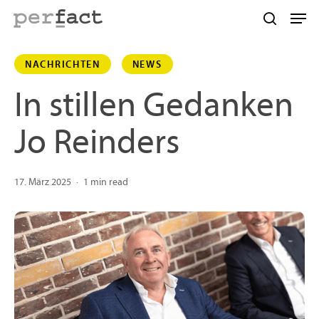
Skip
Men
to
search
main
NACHRICHTEN
NEWS
content
In stillen Gedanken
Jo Reinders
17. März 2025
1 min read