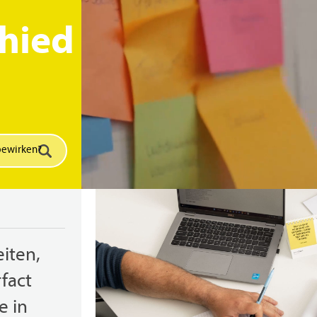
hied
eiten,
rfact
e in