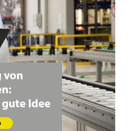
g
von
n:
gute
Idee
n