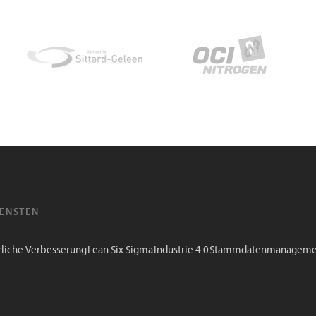
IENSTEN
rliche Verbesserung
Lean Six Sigma
Industrie 4.0
Stammdatenmanageme