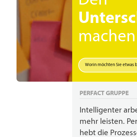
Den
Untersc
machen
Suchen
Hit enter to search or ESC to close
PERFACT GRUPPE
Intelligenter arb
mehr leisten. Pe
hebt die Prozess