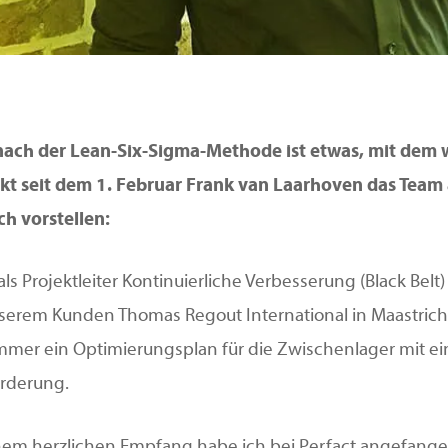
ach der Lean-Six-Sigma-Methode ist etwas, mit dem 
t seit dem 1. Februar Frank van Laarhoven das Team al
ch vorstellen:
‘ als Projektleiter Kontinuierliche Verbesserung (Black Bel
unserem Kunden Thomas Regout International in Maastricht
mer ein Optimierungsplan für die Zwischenlager mit eine
rderung.
em herzlichen Empfang habe ich bei Perfact angefangen