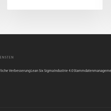
IENSTEN
rliche Verbesserung
Lean Six Sigma
Industrie 4.0
Stammdatenmanageme