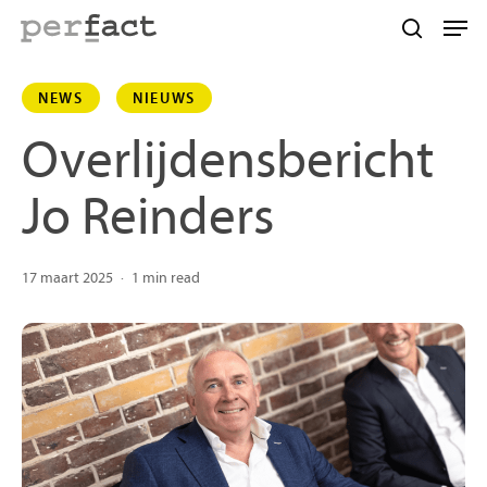
Skip
Men
to
search
main
NEWS
NIEUWS
content
Overlijdensbericht
Jo Reinders
17 maart 2025
1 min read