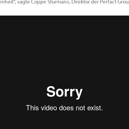
heit“, sagte Coppe Sturmans, Direktor der Perfact Grou