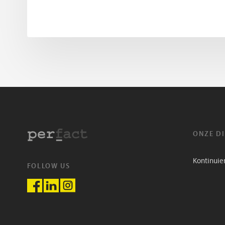
ONZE D
Kontinuie
FOLLOW US