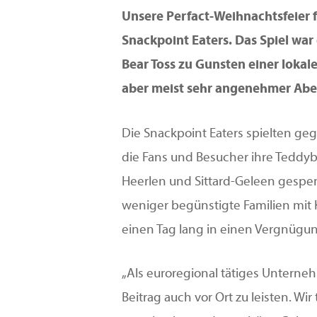
Unsere Perfact-Weihnachtsfeier f
Snackpoint Eaters. Das Spiel wa
Bear Toss zu Gunsten einer lokal
Hit enter to search or ESC to close
aber meist sehr angenehmer Abe
Die Snackpoint Eaters spielten g
die Fans und Besucher ihre Teddyb
Heerlen und Sittard-Geleen gespen
weniger begünstigte Familien mit 
einen Tag lang in einen Vergnüg
„Als euroregional tätiges Unterneh
Beitrag auch vor Ort zu leisten. Wir