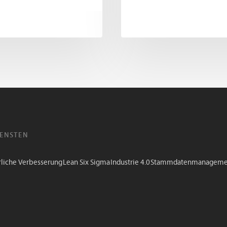
IENSTEN
rliche Verbesserung
Lean Six Sigma
Industrie 4.0
Stammdatenmanageme