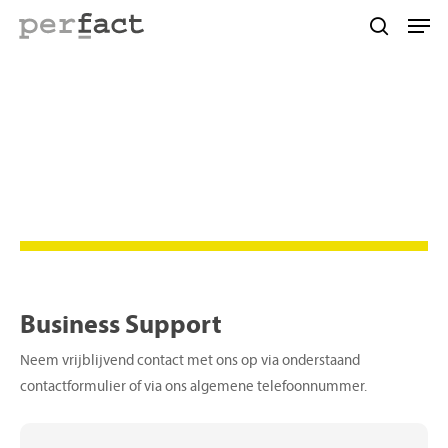
Skip
Men
to
search
main
content
Contact
Business Support
Neem vrijblijvend contact met ons op via onderstaand
contactformulier of via ons algemene telefoonnummer.