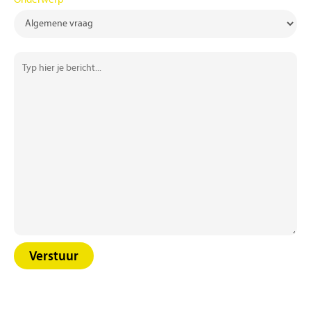
Onderwerp
Typ
hier
je
bericht...
Verstuur