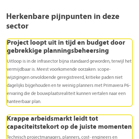
Herkenbare
pijnpunten
in
deze
sector
Project
loopt
uit
in
tijd
en
budget
door
gebrekkige
planningsbeheersing
Uitloop is in de infrasector bijna standaard geworden, terwijl het
vermijdbaar is. Meest voorkomende oorzaken: scope-
wijzigingen onvoldoende geregistreerd, kritieke paden niet
dagelijks bijgehouden en te weinig planners met Primavera P6-
ervaring die de bouwplaatsrealiteit kunnen vertalen naar een
hanteerbaar plan.
Krappe
arbeidsmarkt
leidt
tot
capaciteitstekort
op
de
juiste
momenten
Technisch projectmanagers, planners, cost- engineers en