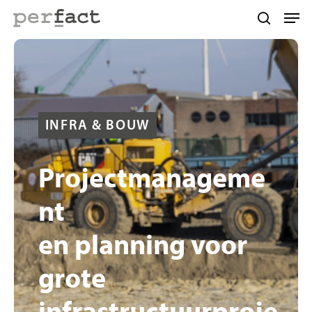
Skip
Men
to
search
main
content
INFRA & BOUW
Projectmanageme
nt
en
planning
voor
grote