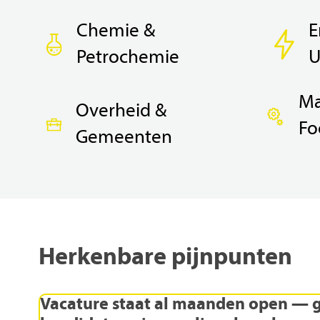
Chemie &
E
Petrochemie
U
Ma
Overheid &
Fo
Gemeenten
Herkenbare
pijnpunten
Vacature
staat
al
maanden
open
—