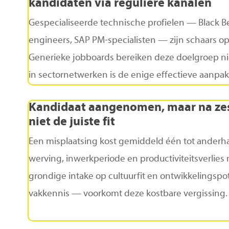
kandidaten
via
reguliere
kanalen
Gespecialiseerde technische profielen — Black Be
engineers, SAP PM-specialisten — zijn schaars op
Generieke jobboards bereiken deze doelgroep nie
in sectornetwerken is de enige effectieve aanpak
Kandidaat
aangenomen,
maar
na
ze
niet
de
juiste
fit
Een misplaatsing kost gemiddeld één tot anderhalv
werving, inwerkperiode en productiviteitsverlies
grondige intake op cultuurfit en ontwikkelingspot
vakkennis — voorkomt deze kostbare vergissing.