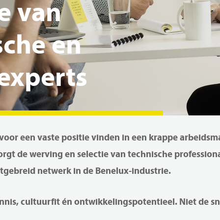
e
van
sche
en
experts
l voor een vaste positie vinden in een krappe arbeids
zorgt de werving en selectie van technische professi
itgebreid netwerk in de Benelux-industrie.
is, cultuurfit én ontwikkelingspotentieel. Niet de sn