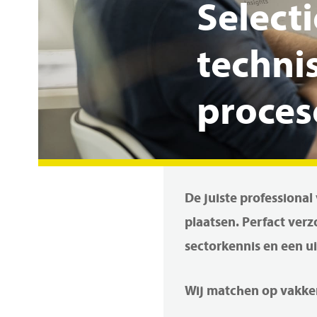
Selecti
techni
proces
De juiste professiona
plaatsen. Perfact ver
sectorkennis en een u
Hit enter to search or ESC to close
Wij matchen op vakkenn