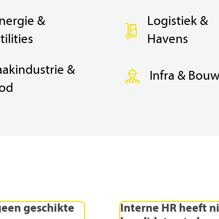
nergie &
Logistiek &
tilities
Havens
akindustrie &
Infra & Bou
od
geen
geschikte
Interne
HR
heeft
n