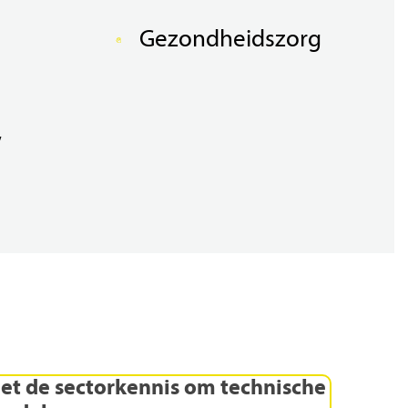
Gezondheidszorg
w
iet
de
sectorkennis
om
technische