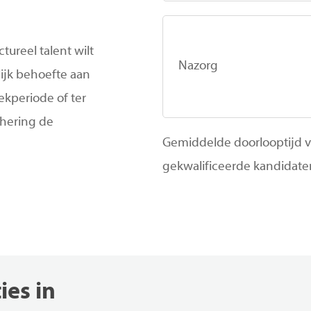
ctureel talent wilt
Nazorg
lijk behoefte aan
ekperiode of ter
hering de
Gemiddelde doorlooptijd va
gekwalificeerde kandidaten
ies
in