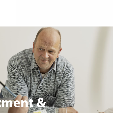
tment
&