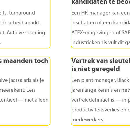
kandidaten
te
beo
lts, turnaround-
Een HR-manager kan een m
 de arbeidsmarkt.
inschatten of een kandid
t. Actieve sourcing
ATEX-omgevingen of SAP 
.
industriekennis vult dit 
s
maanden
toch
Vertrek
van
sleute
is
niet
geregeld
e jaarsalaris als je
Een plant manager, Black
 meerekent. Een
jarenlange kennis en net
entieel — niet alleen
vertrek definitief is — i
productiviteitsverlies en
medewerkers.