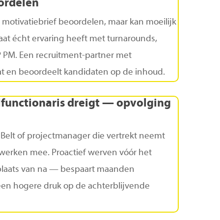
ordelen
otivatiebrief beoordelen, maar kan moeilijk
aat écht ervaring heeft met turnarounds,
PM. Een recruitment-partner met
gat en beoordeelt kandidaten op de inhoud.
lfunctionaris
dreigt
—
opvolging
 Belt of projectmanager die vertrekt neemt
werken mee. Proactief werven vóór het
n plaats van na — bespaart maanden
 een hogere druk op de achterblijvende