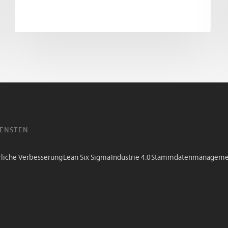
IENSTEN
rliche Verbesserung
Lean Six Sigma
Industrie 4.0
Stammdatenmanageme