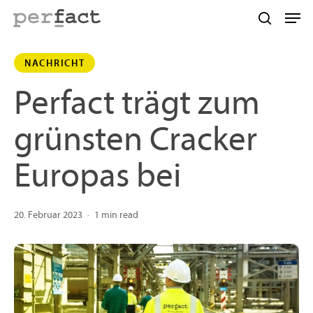
Skip
Men
to
search
main
NACHRICHT
content
Perfact trägt zum
grünsten Cracker
Europas bei
20. Februar 2023
1 min read