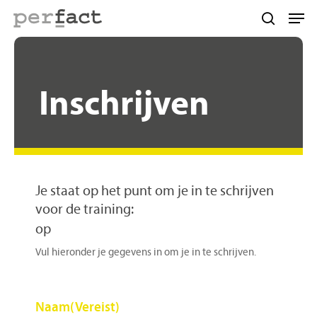
Skip
Men
to
search
main
content
Inschrijven
Je staat op het punt om je in te schrijven
voor de training:
op
Vul hieronder je gegevens in om je in te schrijven.
Naam
(Vereist)