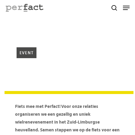
Skip
Men
to
search
main
content
EVENT
De Gaele Tour
Fiets mee met Perfact! Voor onze relaties
organiseren we een gezellig en uniek
wielrenevenement in het Zuid-Limburgse
heuvelland. Samen stappen we op de fiets voor een