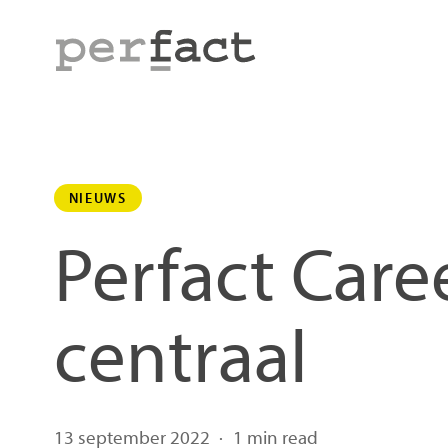
Skip
to
main
content
NIEUWS
Perfact Caree
centraal
13 september 2022
1 min read