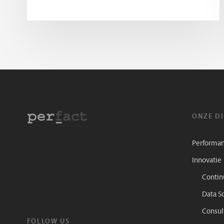
ONZE D
Performan
Innovatie
Conti
Data S
Consul
FOLLOW US