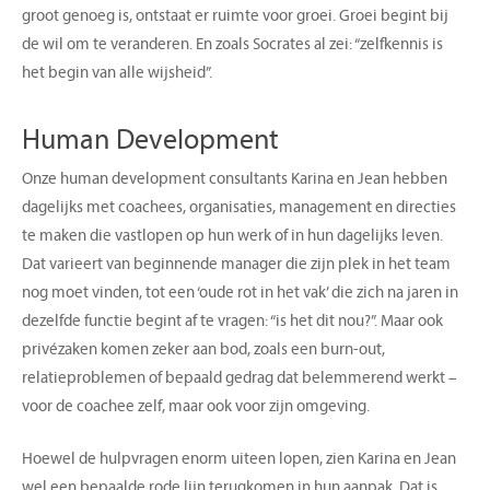
groot genoeg is, ontstaat er ruimte voor groei. Groei begint bij
de wil om te veranderen. En zoals Socrates al zei: “zelfkennis is
het begin van alle wijsheid”.
Human Development
Onze human development consultants Karina en Jean hebben
dagelijks met coachees, organisaties, management en directies
te maken die vastlopen op hun werk of in hun dagelijks leven.
Dat varieert van beginnende manager die zijn plek in het team
nog moet vinden, tot een ‘oude rot in het vak’ die zich na jaren in
dezelfde functie begint af te vragen: “is het dit nou?”. Maar ook
privézaken komen zeker aan bod, zoals een burn-out,
relatieproblemen of bepaald gedrag dat belemmerend werkt –
voor de coachee zelf, maar ook voor zijn omgeving.
Hoewel de hulpvragen enorm uiteen lopen, zien Karina en Jean
wel een bepaalde rode lijn terugkomen in hun aanpak. Dat is