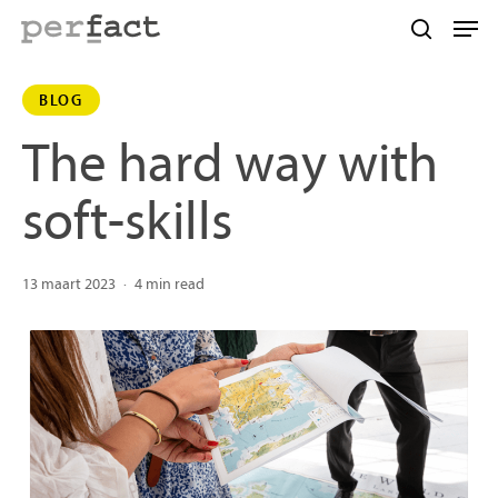
Skip
Men
to
search
main
BLOG
content
The hard way with
soft-skills
13 maart 2023
4 min read